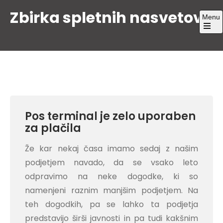
Skip
Zbirka spletnih nasvetov
Menu
to
content
Open
the
main
menu
Pos terminal je zelo uporaben
za plačila
Že kar nekaj časa imamo sedaj z našim
podjetjem navado, da se vsako leto
odpravimo na neke dogodke, ki so
namenjeni raznim manjšim podjetjem. Na
teh dogodkih, pa se lahko ta podjetja
predstavijo širši javnosti in pa tudi kakšnim