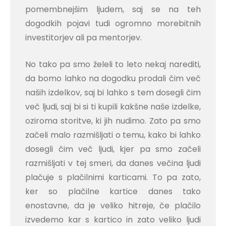
pomembnejšim ljudem, saj se na teh
dogodkih pojavi tudi ogromno morebitnih
investitorjev ali pa mentorjev.
No tako pa smo želeli to leto nekaj narediti,
da bomo lahko na dogodku prodali čim več
naših izdelkov, saj bi lahko s tem dosegli čim
več ljudi, saj bi si ti kupili kakšne naše izdelke,
oziroma storitve, ki jih nudimo. Zato pa smo
začeli malo razmišljati o temu, kako bi lahko
dosegli čim več ljudi, kjer pa smo začeli
razmišljati v tej smeri, da danes večina ljudi
plačuje s plačilnimi karticami. To pa zato,
ker so plačilne kartice danes tako
enostavne, da je veliko hitreje, če plačilo
izvedemo kar s kartico in zato veliko ljudi