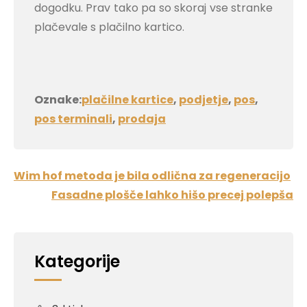
dogodku. Prav tako pa so skoraj vse stranke
plačevale s plačilno kartico.
Oznake:
plačilne kartice
,
podjetje
,
pos
,
pos terminali
,
prodaja
Navigacija
Wim hof metoda je bila odlična za regeneracijo
prispevka
Fasadne plošče lahko hišo precej polepša
Kategorije