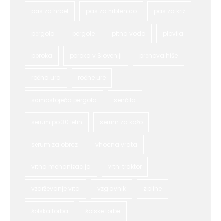
pas za hrbet
pas za hrbtenico
pas za križ
pergola
pergole
pitna voda
plovila
poroka
poroka v Sloveniji
prenova hiše
ročna ura
ročne ure
samostoječa pergola
senčila
serum po 30 letih
serum za kožo
serum za obraz
vhodna vrata
vrtna mehanizacija
vrtni traktor
vzdrževanje vrta
vzglavnik
zipline
šolska torba
šolske torbe