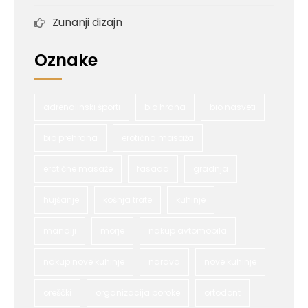
Zunanji dizajn
Oznake
adrenalinski športi
bio hrana
bio nasveti
bio prehrana
erotična masaža
erotične masaže
fasada
gradnja
hujšanje
košnja trate
kuhinje
mandlji
morje
nakup avtomobila
nakup nove kuhinje
narava
nove kuhinje
oreščki
organizacija poroke
ortodont