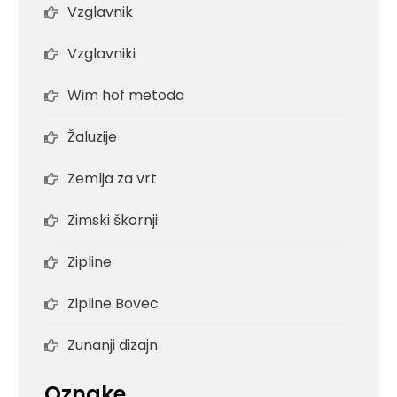
Vzglavnik
Vzglavniki
Wim hof metoda
Žaluzije
Zemlja za vrt
Zimski škornji
Zipline
Zipline Bovec
Zunanji dizajn
Oznake