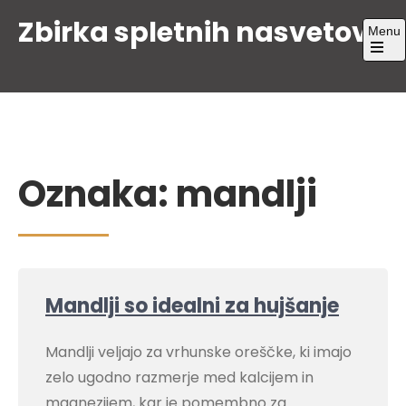
Skip
Zbirka spletnih nasvetov
Menu
to
content
Open
the
main
menu
Oznaka:
mandlji
Mandlji so idealni za hujšanje
Mandlji veljajo za vrhunske oreščke, ki imajo
zelo ugodno razmerje med kalcijem in
magnezijem, kar je pomembno za