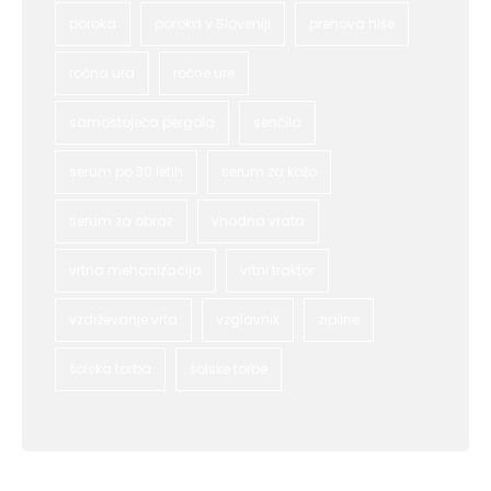
poroka
poroka v Sloveniji
prenova hiše
ročna ura
ročne ure
samostoječa pergola
senčila
serum po 30 letih
serum za kožo
serum za obraz
vhodna vrata
vrtna mehanizacija
vrtni traktor
vzdrževanje vrta
vzglavnik
zipline
šolska torba
šolske torbe