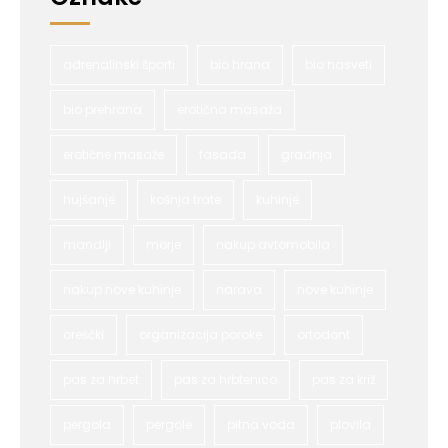
adrenalinski športi
bio hrana
bio nasveti
bio prehrana
erotična masaža
erotične masaže
fasada
gradnja
hujšanje
košnja trate
kuhinje
mandlji
morje
nakup avtomobila
nakup nove kuhinje
narava
nove kuhinje
oreščki
organizacija poroke
ortodont
pas za hrbet
pas za hrbtenico
pas za križ
pergola
pergole
pitna voda
plovila