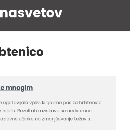
 nasvetov
rbtenico
 že mnogim
e ugotavljala vpliv, ki ga ima pas za hrbtenico
n v hrbtu. Rezultati raziskave so nedvomno
 pozitivne učinke na zmanjševanje težav s…