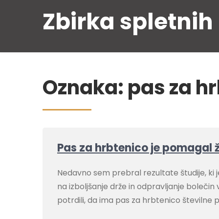
Skip
Zbirka spletnih
to
content
Oznaka:
pas za h
Pas za hrbtenico je pomagal
Nedavno sem prebral rezultate študije, ki j
na izboljšanje drže in odpravljanje boleči
potrdili, da ima pas za hrbtenico številne