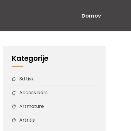
Domov
Kategorije
3d tisk
Access bars
Artmature
Artritis