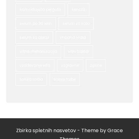
samostoječa pergola
senčila
serum po 30 letih
serum za kožo
serum za obraz
vhodna vrata
vrtna mehanizacija
vrtni traktor
vzdrževanje vrta
vzglavnik
zipline
šolska torba
šolske torbe
Zbirka spletnih nasvetov - Theme by Grace