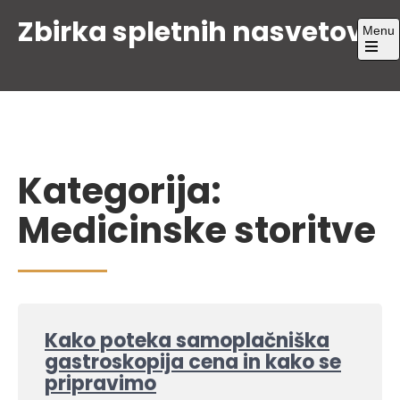
Skip
Zbirka spletnih nasvetov
Menu
to
content
Open
the
main
menu
Kategorija:
Medicinske storitve
Kako poteka samoplačniška
gastroskopija cena in kako se
pripravimo