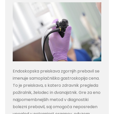
Endoskopska preiskava zgornjih prebavil se
imenuje samoplačniška gastroskopija cena.
To je preiskava, s katero zdravnik pregleda
požiralnik, želodec in dvanajstnik. Gre za eno
najpomembnejših metod v diagnostiki
bolezni prebavil, saj omogoča neposreden
vpogled v notranjost organov, odvzem