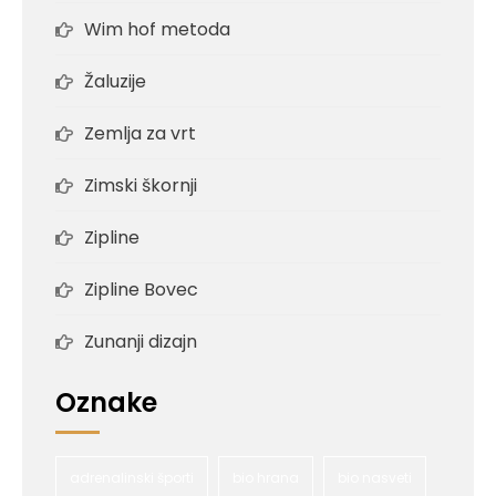
Wim hof metoda
Žaluzije
Zemlja za vrt
Zimski škornji
Zipline
Zipline Bovec
Zunanji dizajn
Oznake
adrenalinski športi
bio hrana
bio nasveti