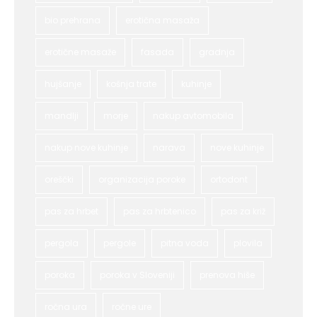
bio prehrana
erotična masaža
erotične masaže
fasada
gradnja
hujšanje
košnja trate
kuhinje
mandlji
morje
nakup avtomobila
nakup nove kuhinje
narava
nove kuhinje
oreščki
organizacija poroke
ortodont
pas za hrbet
pas za hrbtenico
pas za križ
pergola
pergole
pitna voda
plovila
poroka
poroka v Sloveniji
prenova hiše
ročna ura
ročne ure