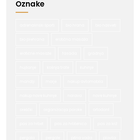
Oznake
adrenalinski športi
bio hrana
bio nasveti
bio prehrana
erotična masaža
erotične masaže
fasada
gradnja
hujšanje
košnja trate
kuhinje
mandlji
morje
nakup avtomobila
nakup nove kuhinje
narava
nove kuhinje
oreščki
organizacija poroke
ortodont
pas za hrbet
pas za hrbtenico
pas za križ
pergola
pergole
pitna voda
plovila