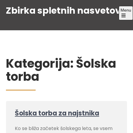
Skip
Zbirka spletnih nasvetov
Menu
to
content
Open
the
main
menu
Kategorija:
Šolska
torba
Šolska torba za najstnika
Ko se bliža začetek šolskega leta, se vsem