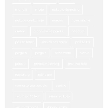
mandlji
morje
nakup avtomobila
nakup nove kuhinje
narava
nove kuhinje
oreščki
organizacija poroke
ortodont
pas za hrbet
pas za hrbtenico
pas za križ
pergola
pergole
pitna voda
plovila
poroka
poroka v Sloveniji
prenova hiše
ročna ura
ročne ure
samostoječa pergola
senčila
serum po 30 letih
serum za kožo
serum za obraz
vhodna vrata