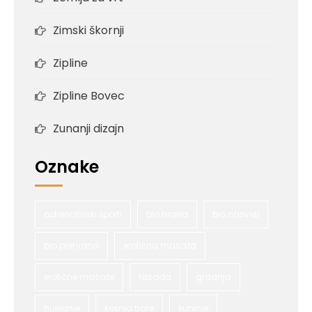
Zimski škornji
Zipline
Zipline Bovec
Zunanji dizajn
Oznake
adrenalinski športi
bio hrana
bio nasveti
bio prehrana
erotična masaža
erotične masaže
fasada
gradnja
hujšanje
košnja trate
kuhinje