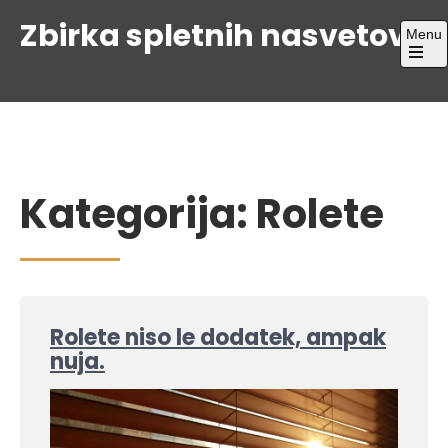
Skip
Zbirka spletnih nasvetov
Menu
to
content
Open
the
main
menu
Kategorija:
Rolete
Rolete niso le dodatek, ampak
nuja.