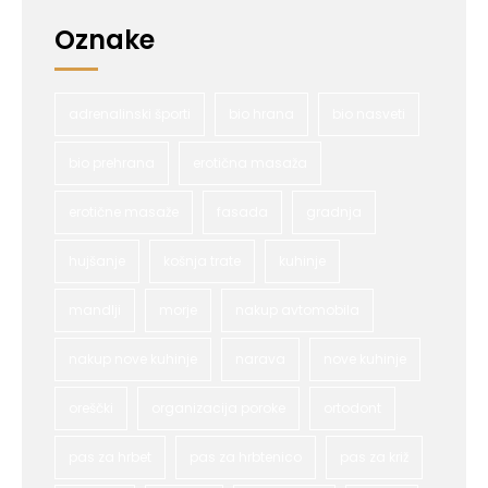
Oznake
adrenalinski športi
bio hrana
bio nasveti
bio prehrana
erotična masaža
erotične masaže
fasada
gradnja
hujšanje
košnja trate
kuhinje
mandlji
morje
nakup avtomobila
nakup nove kuhinje
narava
nove kuhinje
oreščki
organizacija poroke
ortodont
pas za hrbet
pas za hrbtenico
pas za križ