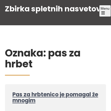
Skip
Zbirka spletnih nasvetov
Menu
to
content
Open
the
main
menu
Oznaka:
pas za
hrbet
Pas za hrbtenico je pomagal že
mnogim