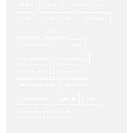
pergola
pergole
pitna voda
plovila
poroka
poroka v Sloveniji
prenova hiše
ročna ura
ročne ure
samostoječa pergola
senčila
serum po 30 letih
serum za kožo
serum za obraz
vhodna vrata
vrtna mehanizacija
vrtni traktor
vzdrževanje vrta
vzglavnik
zipline
šolska torba
šolske torbe