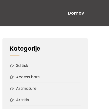
Domov
Kategorije
3d tisk
Access bars
Artmature
Artritis