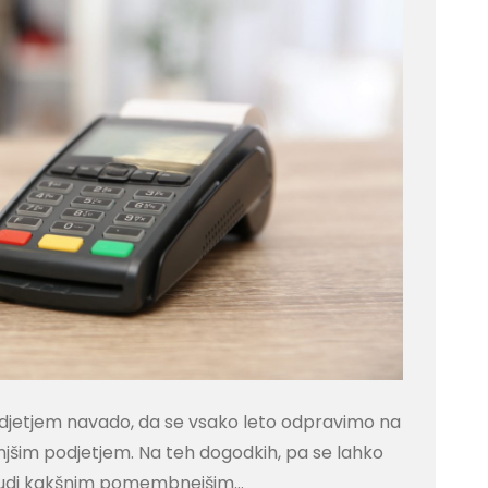
djetjem navado, da se vsako leto odpravimo na
jšim podjetjem. Na teh dogodkih, pa se lahko
pa tudi kakšnim pomembnejšim…