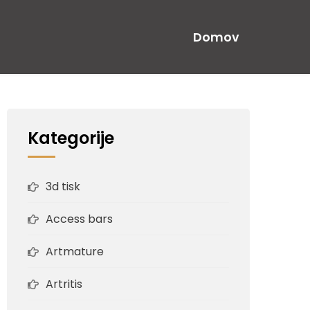
Domov
Kategorije
3d tisk
Access bars
Artmature
Artritis