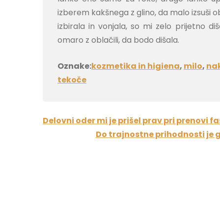
izberem kakšnega z glino, da malo izsuši 
izbirala in vonjala, so mi zelo prijetno d
omaro z oblačili, da bodo dišala.
Oznake:
kozmetika in higiena
,
milo
,
na
tekoče
Navigacija
Delovni oder mi je prišel prav pri prenovi f
prispevka
Do trajnostne prihodnosti j