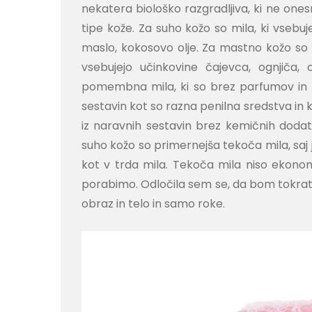
nekatera biološko razgradljiva, ki ne ones
tipe kože. Za suho kožo so mila, ki vsebuje
maslo, kokosovo olje. Za mastno kožo so 
vsebujejo učinkovine čajevca, ognjiča, o
pomembna mila, ki so brez parfumov in n
sestavin kot so razna penilna sredstva in 
iz naravnih sestavin brez kemičnih doda
suho kožo so primernejša tekoča mila, saj je
kot v trda mila. Tekoča mila niso ekonomič
porabimo. Odločila sem se, da bom tokrat 
obraz in telo in samo roke.