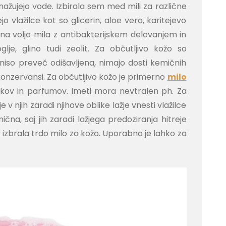
nažujejo vode. Izbirala sem med mili za različne
jo vlažilce kot so glicerin, aloe vero, karitejevo
na voljo mila z antibakterijskem delovanjem in
glje, glino tudi zeolit. Za občutljivo kožo so
iso preveč odišavljena, nimajo dosti kemičnih
konzervansi. Za občutljivo kožo je primerno
milo
tkov in parfumov. Imeti mora nevtralen ph. Za
 v njih zaradi njihove oblike lažje vnesti vlažilce
na, saj jih zaradi lažjega predoziranja hitreje
izbrala trdo milo za kožo. Uporabno je lahko za