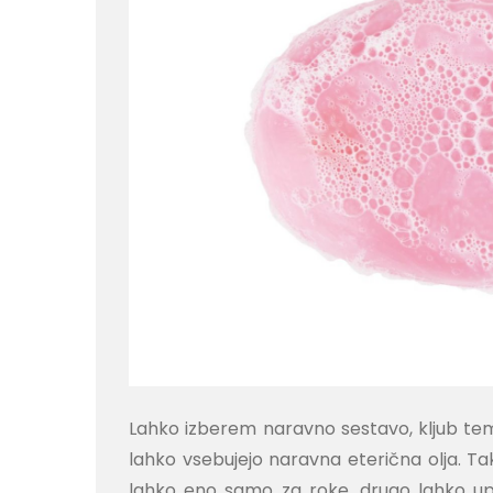
Lahko izberem naravno sestavo, kljub tem
lahko vsebujejo naravna eterična olja. Ta
lahko eno samo za roke, drugo lahko up