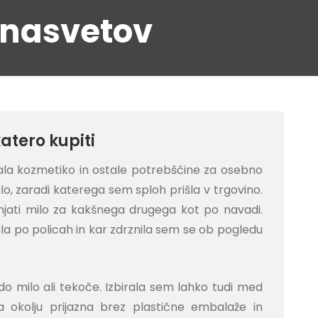
 nasvetov
katero kupiti
ala kozmetiko in ostale potrebščine za osebno
lo, zaradi katerega sem sploh prišla v trgovino.
ati milo za kakšnega drugega kot po navadi.
la po policah in kar zdrznila sem se ob pogledu
do milo ali tekoče. Izbirala sem lahko tudi med
la okolju prijazna brez plastične embalaže in