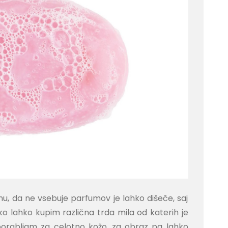
u, da ne vsebuje parfumov je lahko dišeče, saj
ko lahko kupim različna trda mila od katerih je
orabljam za celotno kožo, za obraz pa lahko