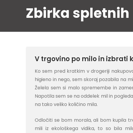
Skip
Zbirka spletnih
to
content
V trgovino po milo in izbrati 
Ko sem pred kratkim v drogeriji nakupov
higieno in nego, sem skoraj pozabila na mi
Želela sem si malo spremembe in zamenj
Napotila sem se na oddelek mil in pogleda
na tako veliko količino mila.
Odločiti se bom morala, ali bom kupila tr
mili iz ekološkega vidika, to so bila mi