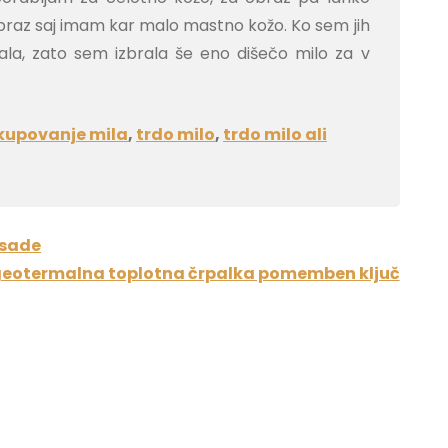
obraz saj imam kar malo mastno kožo. Ko sem jih
išala, zato sem izbrala še eno dišečo milo za v
kupovanje mila
,
trdo milo
,
trdo milo ali
asade
e geotermalna toplotna črpalka pomemben ključ