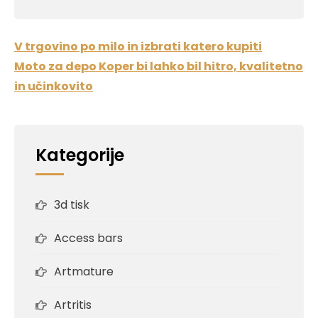
Navigacija
V trgovino po milo in izbrati katero kupiti
prispevka
Moto za depo Koper bi lahko bil hitro, kvalitetno
in učinkovito
Kategorije
3d tisk
Access bars
Artmature
Artritis