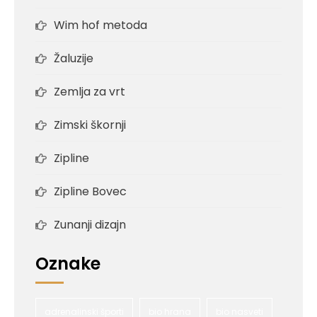
Wim hof metoda
Žaluzije
Zemlja za vrt
Zimski škornji
Zipline
Zipline Bovec
Zunanji dizajn
Oznake
adrenalinski športi
bio hrana
bio nasveti