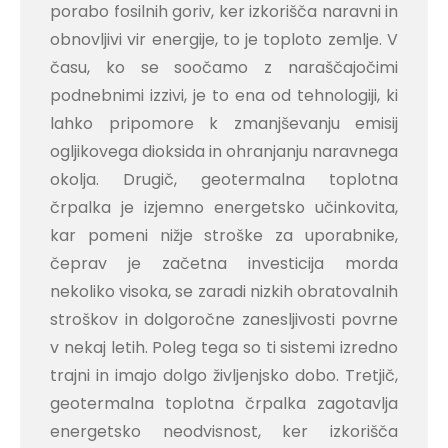
porabo fosilnih goriv, ker izkorišča naravni in
obnovljivi vir energije, to je toploto zemlje. V
času, ko se soočamo z naraščajočimi
podnebnimi izzivi, je to ena od tehnologiji, ki
lahko pripomore k zmanjševanju emisij
ogljikovega dioksida in ohranjanju naravnega
okolja. Drugič, geotermalna toplotna
črpalka je izjemno energetsko učinkovita,
kar pomeni nižje stroške za uporabnike,
čeprav je začetna investicija morda
nekoliko visoka, se zaradi nizkih obratovalnih
stroškov in dolgoročne zanesljivosti povrne
v nekaj letih. Poleg tega so ti sistemi izredno
trajni in imajo dolgo življenjsko dobo. Tretjič,
geotermalna toplotna črpalka zagotavlja
energetsko neodvisnost, ker izkorišča