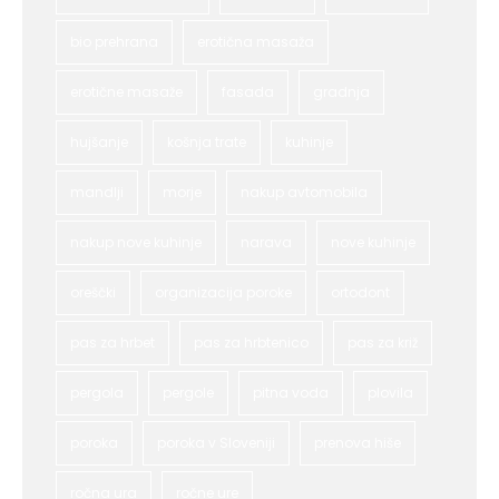
bio prehrana
erotična masaža
erotične masaže
fasada
gradnja
hujšanje
košnja trate
kuhinje
mandlji
morje
nakup avtomobila
nakup nove kuhinje
narava
nove kuhinje
oreščki
organizacija poroke
ortodont
pas za hrbet
pas za hrbtenico
pas za križ
pergola
pergole
pitna voda
plovila
poroka
poroka v Sloveniji
prenova hiše
ročna ura
ročne ure