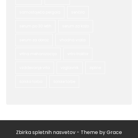
samostoječa pergola
senčila
serum po 30 letih
serum za kožo
serum za obraz
vhodna vrata
vrtna mehanizacija
vrtni traktor
vzdrževanje vrta
vzglavnik
zipline
šolska torba
šolske torbe
Zbirka spletnih nasvetov - Theme by Grace