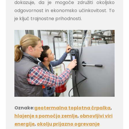
dokazuje, da je mogoče združiti okoljsko
odgovornost in ekonomsko učinkovitost. To
je ključ trajnostne prihodnosti.
Oznake:
geotermalna toplotna črpalka
,
hlajenje s pomočjo zemlje
,
obnovljivi viri
energije
,
okolju prijazno ogrevanje