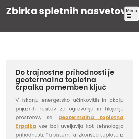
Skip
Zbirka spletnih nasvetov
Menu
to
content
Open
the
main
menu
Do trajnostne prihodnosti je
geotermalna toplotna
črpalka pomemben ključ
V iskanju energetsko učinkovitih in okolju
prijaznih rešitev za ogrevanje in hlajenje
prostorov, se
geotermalna toplotna
črpalka
vse bolj uveljavlja kot tehnologija
prihodnosti. Ta sistem, ki izkorišča toploto iz