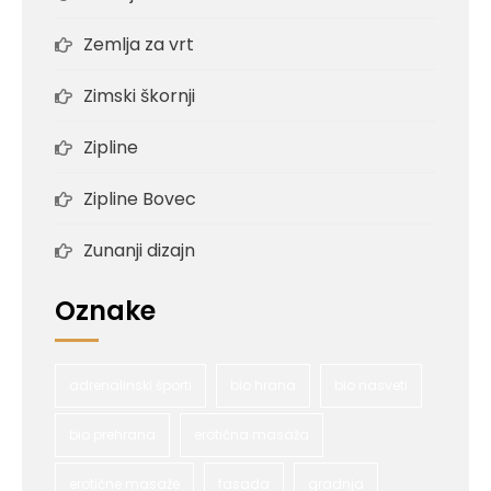
Zemlja za vrt
Zimski škornji
Zipline
Zipline Bovec
Zunanji dizajn
Oznake
adrenalinski športi
bio hrana
bio nasveti
bio prehrana
erotična masaža
erotične masaže
fasada
gradnja