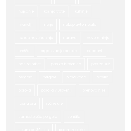
hujšanje
košnja trate
kuhinje
mandlji
morje
nakup avtomobila
nakup nove kuhinje
narava
nove kuhinje
oreščki
organizacija poroke
ortodont
pas za hrbet
pas za hrbtenico
pas za križ
pergola
pergole
pitna voda
plovila
poroka
poroka v Sloveniji
prenova hiše
ročna ura
ročne ure
samostoječa pergola
senčila
serum po 30 letih
serum za kožo