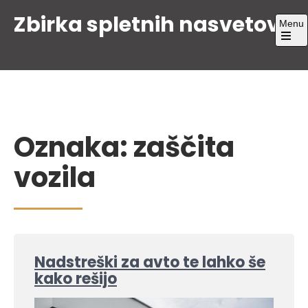
Skip
Zbirka spletnih nasvetov
Menu
to
content
Open
the
main
menu
Oznaka:
zaščita
vozila
Nadstreški za avto te lahko še
kako rešijo