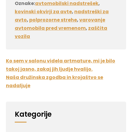
Oznake:
avtomobilski nadstrešek
,
kovinski okvirji za avte
,
nadstreški za
avto
,
polprozorne strehe
,
varovanje
avtomobila pred vremenom
,
zaščita
vozila
Navigacija
Ko sem v salonu videla artmature, mi je bilo
prispevka
takoj jasno, zakaj jih ljudje hvalijo.
Naša družinska zgodba in krojaštvo se
nadaljuje
Kategorije