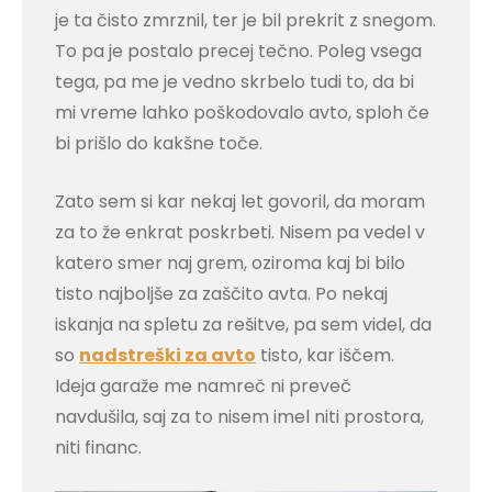
je ta čisto zmrznil, ter je bil prekrit z snegom.
To pa je postalo precej tečno. Poleg vsega
tega, pa me je vedno skrbelo tudi to, da bi
mi vreme lahko poškodovalo avto, sploh če
bi prišlo do kakšne toče.
Zato sem si kar nekaj let govoril, da moram
za to že enkrat poskrbeti. Nisem pa vedel v
katero smer naj grem, oziroma kaj bi bilo
tisto najboljše za zaščito avta. Po nekaj
iskanja na spletu za rešitve, pa sem videl, da
so
nadstreški za avto
tisto, kar iščem.
Ideja garaže me namreč ni preveč
navdušila, saj za to nisem imel niti prostora,
niti financ.