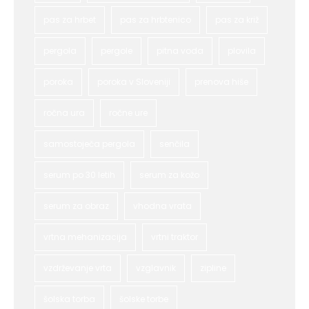
pas za hrbet
pas za hrbtenico
pas za križ
pergola
pergole
pitna voda
plovila
poroka
poroka v Sloveniji
prenova hiše
ročna ura
ročne ure
samostoječa pergola
senčila
serum po 30 letih
serum za kožo
serum za obraz
vhodna vrata
vrtna mehanizacija
vrtni traktor
vzdrževanje vrta
vzglavnik
zipline
šolska torba
šolske torbe