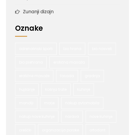
Zunanji dizajn
Oznake
adrenalinski športi
bio hrana
bio nasveti
bio prehrana
erotična masaža
erotične masaže
fasada
gradnja
hujšanje
košnja trate
kuhinje
mandlji
morje
nakup avtomobila
nakup nove kuhinje
narava
nove kuhinje
oreščki
organizacija poroke
ortodont