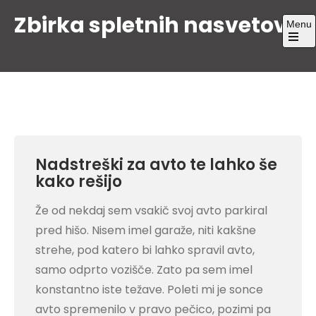
Skip
Zbirka spletnih nasvetov
Menu
to
content
Open
the
main
menu
Nadstreški za avto te lahko še
kako rešijo
Že od nekdaj sem vsakič svoj avto parkiral
pred hišo. Nisem imel garaže, niti kakšne
strehe, pod katero bi lahko spravil avto,
samo odprto vozišče. Zato pa sem imel
konstantno iste težave. Poleti mi je sonce
avto spremenilo v pravo pečico, pozimi pa