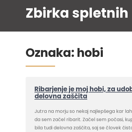
Skip
Zbirka spletnih
to
content
Oznaka:
hobi
Ribarjenje je moj hobi, za udo
delovna zaščita
Jutra na morju so nekaj najlepšega kar lah
da sem začel ribarit. Začel sem počasi, ku
bila tudi delovna zaščita, saj se človek či