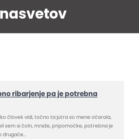
 nasvetov
bno ribarjenje pa je potrebna
ko človek vidi, točno ta jutra so mene očarala,
pil sem si čoln, mreže, pripomočke, potrebna je
sto drugače…