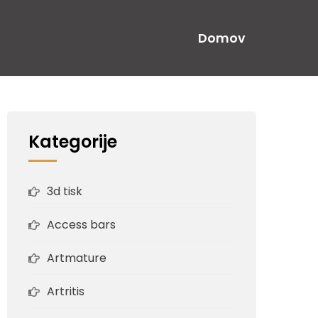
Domov
Kategorije
3d tisk
Access bars
Artmature
Artritis