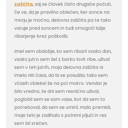
zaščita
, saj se človek čisto drugače počuti,
če ve, da je pravilno oblečen, ker sonce na
morju je močno, delovna zaščita pa te tako
varuje pred soncem in tudi omogoči lažje
ribarjenje brez poškodb.
Imel sem obdobje, ko sem ribaril vsako dan,
vsako jutro sem šel z barko lovit ribe, užival
sem v teh jutrih, moja delovna zaščita ni
imela niti časa, da bi se posušila, tako sem
včasih oblekel še na pol mokro. Vendar je
bilo vredno, te dni sem resnično užival,
poglobil sem se sam vase, kot da sem to
potreboval, da sem se umiril, malo premisli,
moje telo je zadihalo s polnimi pljuči in res
sem bil srečen.