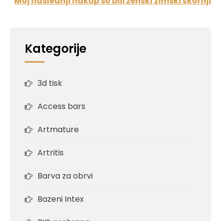
Moj naslednji nakup so bili ženski zimski škornji
Kategorije
3d tisk
Access bars
Artmature
Artritis
Barva za obrvi
Bazeni Intex