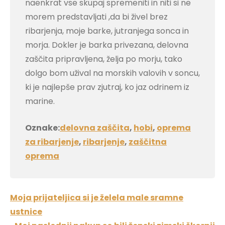
naenkrat vse skupaj spremeniti in niti si ne
morem predstavljati ,da bi živel brez
ribarjenja, moje barke, jutranjega sonca in
morja. Dokler je barka privezana, delovna
zaščita pripravljena, želja po morju, tako
dolgo bom užival na morskih valovih v soncu,
ki je najlepše prav zjutraj, ko jaz odrinem iz
marine.
Oznake:
delovna zaščita
,
hobi
,
oprema
za ribarjenje
,
ribarjenje
,
zaščitna
oprema
Navigacija
Moja prijateljica si je želela male sramne
prispevka
ustnice