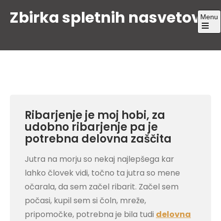
Skip
Zbirka spletnih nasvetov
Menu
to
content
Open
the
main
menu
Ribarjenje je moj hobi, za
udobno ribarjenje pa je
potrebna delovna zaščita
Jutra na morju so nekaj najlepšega kar
lahko človek vidi, točno ta jutra so mene
očarala, da sem začel ribarit. Začel sem
počasi, kupil sem si čoln, mreže,
pripomočke, potrebna je bila tudi
delovna