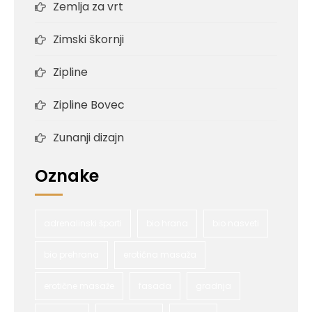
Zemlja za vrt
Zimski škornji
Zipline
Zipline Bovec
Zunanji dizajn
Oznake
adrenalinski športi
bio hrana
bio nasveti
bio prehrana
erotična masaža
erotične masaže
fasada
gradnja