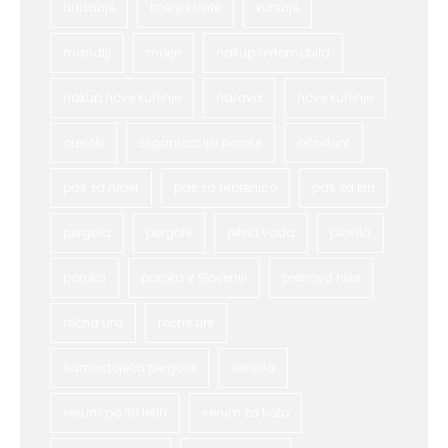
hujšanje
košnja trate
kuhinje
mandlji
morje
nakup avtomobila
nakup nove kuhinje
narava
nove kuhinje
oreščki
organizacija poroke
ortodont
pas za hrbet
pas za hrbtenico
pas za križ
pergola
pergole
pitna voda
plovila
poroka
poroka v Sloveniji
prenova hiše
ročna ura
ročne ure
samostoječa pergola
senčila
serum po 30 letih
serum za kožo