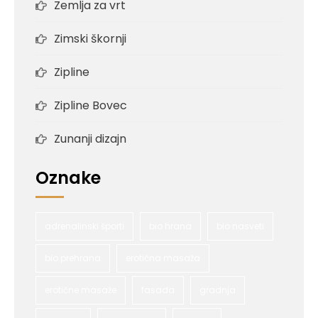
Zemlja za vrt
Zimski škornji
Zipline
Zipline Bovec
Zunanji dizajn
Oznake
adrenalinski športi
bio hrana
bio nasveti
bio prehrana
erotična masaža
erotične masaže
fasada
gradnja