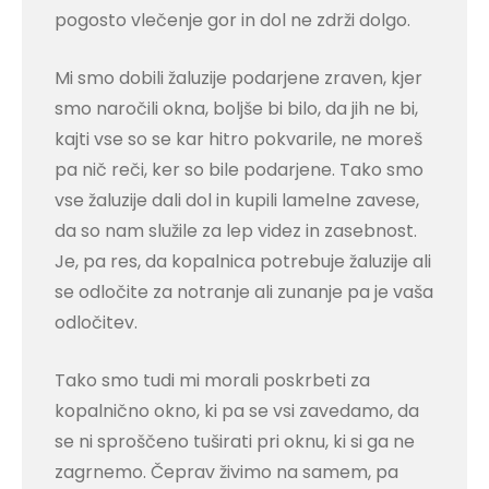
pogosto vlečenje gor in dol ne zdrži dolgo.
Mi smo dobili žaluzije podarjene zraven, kjer
smo naročili okna, boljše bi bilo, da jih ne bi,
kajti vse so se kar hitro pokvarile, ne moreš
pa nič reči, ker so bile podarjene. Tako smo
vse žaluzije dali dol in kupili lamelne zavese,
da so nam služile za lep videz in zasebnost.
Je, pa res, da kopalnica potrebuje žaluzije ali
se odločite za notranje ali zunanje pa je vaša
odločitev.
Tako smo tudi mi morali poskrbeti za
kopalnično okno, ki pa se vsi zavedamo, da
se ni sproščeno tuširati pri oknu, ki si ga ne
zagrnemo. Čeprav živimo na samem, pa