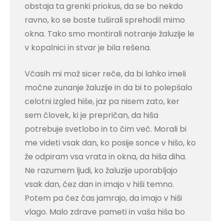
obstaja ta grenki priokus, da se bo nekdo
ravno, ko se boste tuširali sprehodil mimo
okna. Tako smo montirali notranje žaluzije le
v kopalnici in stvar je bila rešena.
Včasih mi mož sicer reče, da bi lahko imeli
močne zunanje žaluzije in da bi to polepšalo
celotni izgled hiše, jaz pa nisem zato, ker
sem človek, ki je prepričan, da hiša
potrebuje svetlobo in to čim več. Morali bi
me videti vsak dan, ko posije sonce v hišo, ko
že odpiram vsa vrata in okna, da hiša diha.
Ne razumem ljudi, ko žaluzije uporabljajo
vsak dan, čez dan in imajo v hiši temno.
Potem pa čez čas jamrajo, da imajo v hiši
vlago. Malo zdrave pameti in vaša hiša bo