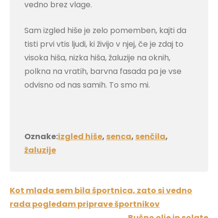
vedno brez vlage.
Sam izgled hiše je zelo pomemben, kajti da
tisti prvi vtis ljudi, ki živijo v njej, če je zdaj to
visoka hiša, nizka hiša, žaluzije na oknih,
polkna na vratih, barvna fasada pa je vse
odvisno od nas samih. To smo mi.
Oznake:
izgled hiše
,
senca
,
senčila
,
žaluzije
Navigacija
Kot mlada sem bila športnica, zato si vedno
prispevka
rada pogledam priprave športnikov
Bučno olje in solate