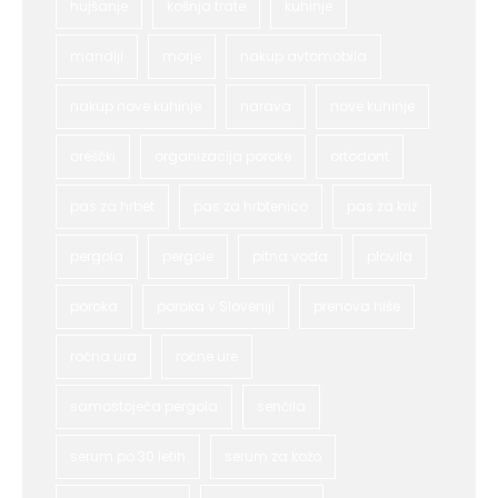
hujšanje
košnja trate
kuhinje
mandlji
morje
nakup avtomobila
nakup nove kuhinje
narava
nove kuhinje
oreščki
organizacija poroke
ortodont
pas za hrbet
pas za hrbtenico
pas za križ
pergola
pergole
pitna voda
plovila
poroka
poroka v Sloveniji
prenova hiše
ročna ura
ročne ure
samostoječa pergola
senčila
serum po 30 letih
serum za kožo