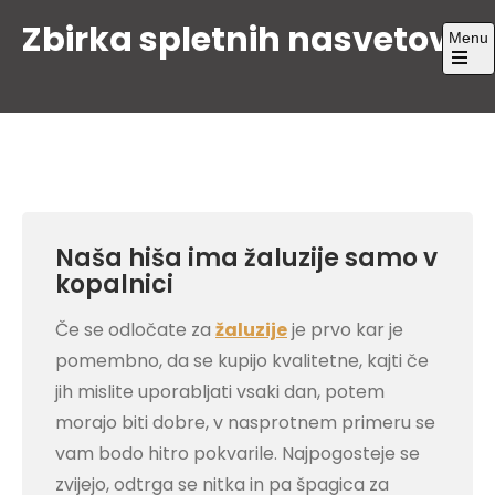
Skip
Zbirka spletnih nasvetov
Menu
to
content
Open
the
main
menu
Naša hiša ima žaluzije samo v
kopalnici
Če se odločate za
žaluzije
je prvo kar je
pomembno, da se kupijo kvalitetne, kajti če
jih mislite uporabljati vsaki dan, potem
morajo biti dobre, v nasprotnem primeru se
vam bodo hitro pokvarile. Najpogosteje se
zvijejo, odtrga se nitka in pa špagica za