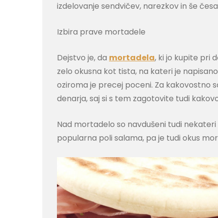
izdelovanje sendvičev, narezkov in še česa
Izbira prave mortadele
Dejstvo je, da
mortadela
, ki jo kupite pr
zelo okusna kot tista, na kateri je napi
oziroma je precej poceni. Za kakovostno 
denarja, saj si s tem zagotovite tudi kakovo
Nad mortadelo so navdušeni tudi nekateri
popularna poli salama, pa je tudi okus morta