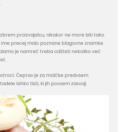
.
i dobrem proizvajalcu, nikakor ne more biti tako
sano ime precej malo poznane blagovne znamke
salamo je namreč treba odšteti nekoliko več
st.
 otroci. Čeprav je za malčke predvsem
dele lahko tisti, ki jih povsem zasvoji.