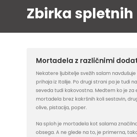
Skip
Zbirka spletnih
to
content
Mortadela z različnimi dodat
Nekatere ljubitelje svežih salam navdušuje zl
prihaja iz Italije. Po drugi strani pa je t
seveda tudi kakovostna. Medtem ko je za e
mortadela brez kakršnih koli sestavin, drugi
olive, pistacija, poper.
Na sploh je mortadela kot salama značilna 
obsega. A ne glede na to, je primerna, tak