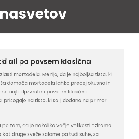
 nasvetov
ki ali pa povsem klasična
asti mortadela. Menijo, da je najboljša tista, ki
udi naša domača mortadela lahko precej okusna in
ne najbolj izvrstna povsem klasična
 prisegajo na tisto, ki so ji dodane na primer
po tem, da je nekoliko večje velikosti oziroma
o kot druge sveže salame pa tudi suhe, za