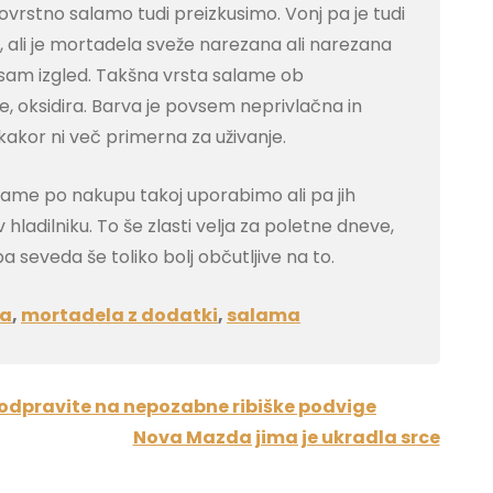
tovrstno salamo tudi preizkusimo. Vonj pa je tudi
o, ali je mortadela sveže narezana ali narezana
i sam izgled. Takšna vrsta salame ob
, oksidira. Barva je povsem neprivlačna in
akor ni več primerna za uživanje.
ame po nakupu takoj uporabimo ali pa jih
adilniku. To še zlasti velja za poletne dneve,
 seveda še toliko bolj občutljive na to.
la
,
mortadela z dodatki
,
salama
 odpravite na nepozabne ribiške podvige
Nova Mazda jima je ukradla srce