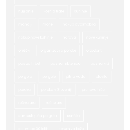
hujšanje
košnja trate
kuhinje
mandlji
morje
nakup avtomobila
nakup nove kuhinje
narava
nove kuhinje
oreščki
organizacija poroke
ortodont
pas za hrbet
pas za hrbtenico
pas za križ
pergola
pergole
pitna voda
plovila
poroka
poroka v Sloveniji
prenova hiše
ročna ura
ročne ure
samostoječa pergola
senčila
serum po 30 letih
serum za kožo