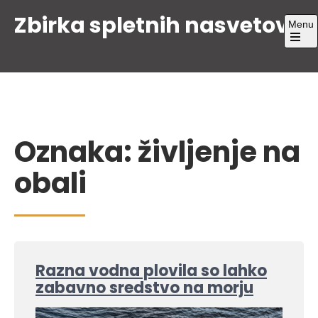
Skip
Zbirka spletnih nasvetov
Menu
to
content
Open
the
main
menu
Oznaka:
življenje na
obali
Razna vodna plovila so lahko
zabavno sredstvo na morju