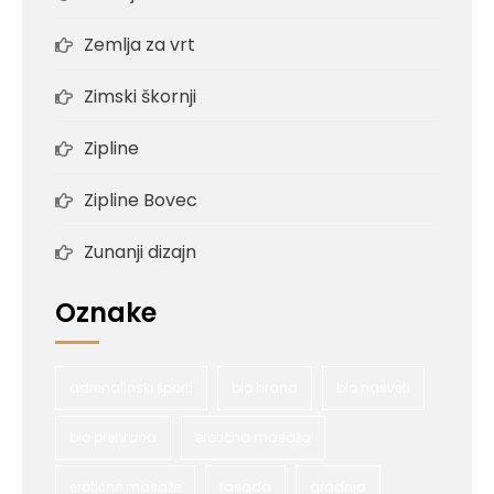
Zemlja za vrt
Zimski škornji
Zipline
Zipline Bovec
Zunanji dizajn
Oznake
adrenalinski športi
bio hrana
bio nasveti
bio prehrana
erotična masaža
erotične masaže
fasada
gradnja