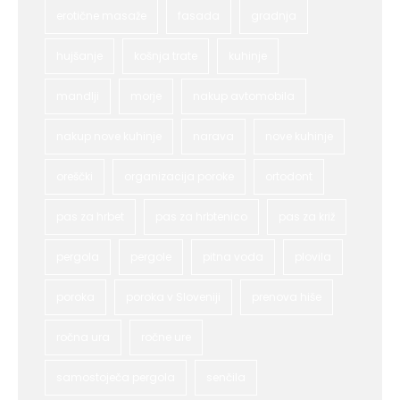
erotične masaže
fasada
gradnja
hujšanje
košnja trate
kuhinje
mandlji
morje
nakup avtomobila
nakup nove kuhinje
narava
nove kuhinje
oreščki
organizacija poroke
ortodont
pas za hrbet
pas za hrbtenico
pas za križ
pergola
pergole
pitna voda
plovila
poroka
poroka v Sloveniji
prenova hiše
ročna ura
ročne ure
samostoječa pergola
senčila