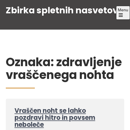
Skip
Zbirka spletnih nasvetov
Menu
to
content
Open
the
main
menu
Oznaka:
zdravljenje
vraščenega nohta
Vraščen noht se lahko
pozdravi hitro in povsem
neboleče