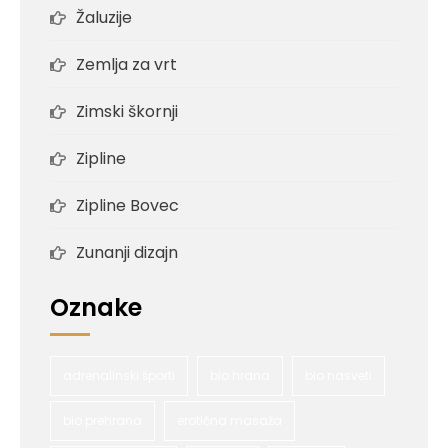
Žaluzije
Zemlja za vrt
Zimski škornji
Zipline
Zipline Bovec
Zunanji dizajn
Oznake
adrenalinski športi
bio hrana
bio nasveti
bio prehrana
erotična masaža