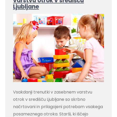
varstvu otrok v središču
Ljubljane
Vsakdanji trenutki v zasebnem varstvu
otrok v središču Ljubljane so skrbno
načrtovani in prilagojeni potrebam vsakega
posameznega otroka. Starši, ki iščejo