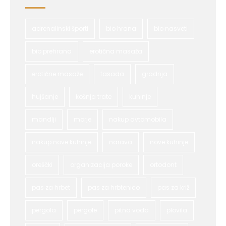
adrenalinski športi
bio hrana
bio nasveti
bio prehrana
erotična masaža
erotične masaže
fasada
gradnja
hujšanje
košnja trate
kuhinje
mandlji
morje
nakup avtomobila
nakup nove kuhinje
narava
nove kuhinje
oreščki
organizacija poroke
ortodont
pas za hrbet
pas za hrbtenico
pas za križ
pergola
pergole
pitna voda
plovila