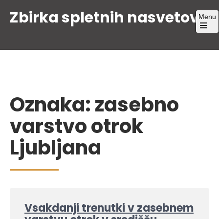
Skip
Zbirka spletnih nasvetov
Menu
to
content
Open
the
main
menu
Oznaka:
zasebno
varstvo otrok
Ljubljana
Vsakdanji trenutki v zasebnem