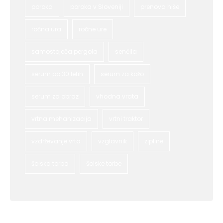
poroka
poroka v Sloveniji
prenova hiše
ročna ura
ročne ure
samostoječa pergola
senčila
serum po 30 letih
serum za kožo
serum za obraz
vhodna vrata
vrtna mehanizacija
vrtni traktor
vzdrževanje vrta
vzglavnik
zipline
šolska torba
šolske torbe