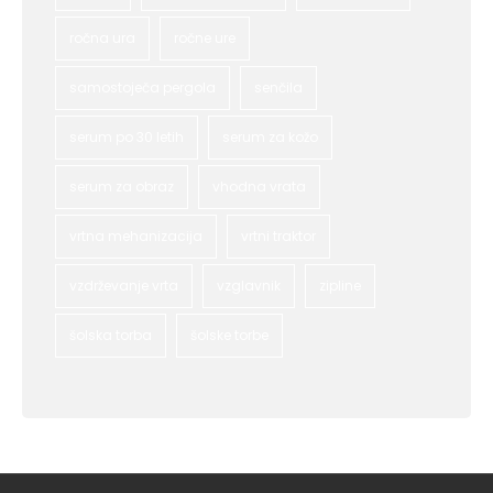
ročna ura
ročne ure
samostoječa pergola
senčila
serum po 30 letih
serum za kožo
serum za obraz
vhodna vrata
vrtna mehanizacija
vrtni traktor
vzdrževanje vrta
vzglavnik
zipline
šolska torba
šolske torbe