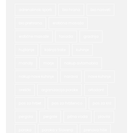
adrenalinski športi
bio hrana
bio nasveti
bio prehrana
erotična masaža
erotične masaže
fasada
gradnja
hujšanje
košnja trate
kuhinje
mandlji
morje
nakup avtomobila
nakup nove kuhinje
narava
nove kuhinje
oreščki
organizacija poroke
ortodont
pas za hrbet
pas za hrbtenico
pas za križ
pergola
pergole
pitna voda
plovila
poroka
poroka v Sloveniji
prenova hiše