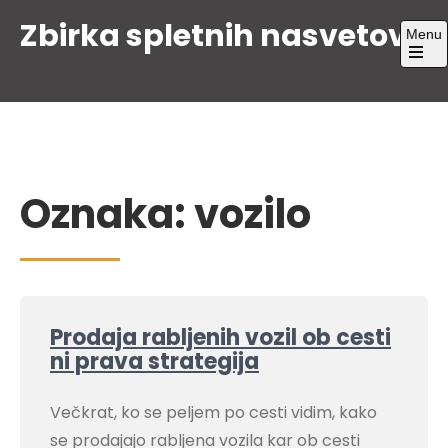
Skip
Zbirka spletnih nasvetov
Menu
to
content
Open
the
main
menu
Oznaka:
vozilo
Prodaja rabljenih vozil ob cesti
ni prava strategija
Večkrat, ko se peljem po cesti vidim, kako
se prodajajo rabljena vozila kar ob cesti