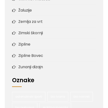
Žaluzije
Zemlja za vrt
Zimski škornji
Zipline
Zipline Bovec
Zunanji dizajn
Oznake
adrenalinski športi
bio hrana
bio nasveti
bio prehrana
erotična masaža