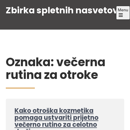
Skip
Zbirka spletnih nasvetov
Menu
to
content
Open
the
main
menu
Oznaka:
večerna
rutina za otroke
Kako otroška kozmetika
pomaga ustvariti prijetno
večerno rutino za celotno