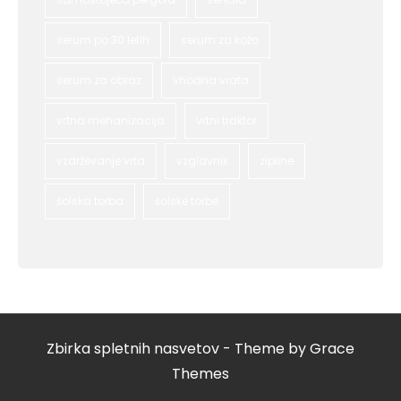
serum po 30 letih
serum za kožo
serum za obraz
vhodna vrata
vrtna mehanizacija
vrtni traktor
vzdrževanje vrta
vzglavnik
zipline
šolska torba
šolske torbe
Zbirka spletnih nasvetov - Theme by Grace
Themes