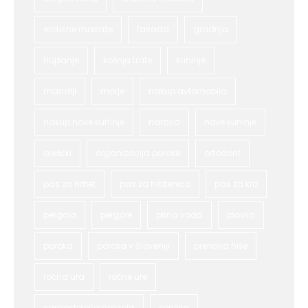
erotične masaže
fasada
gradnja
hujšanje
košnja trate
kuhinje
mandlji
morje
nakup avtomobila
nakup nove kuhinje
narava
nove kuhinje
oreščki
organizacija poroke
ortodont
pas za hrbet
pas za hrbtenico
pas za križ
pergola
pergole
pitna voda
plovila
poroka
poroka v Sloveniji
prenova hiše
ročna ura
ročne ure
samostoječa pergola
senčila