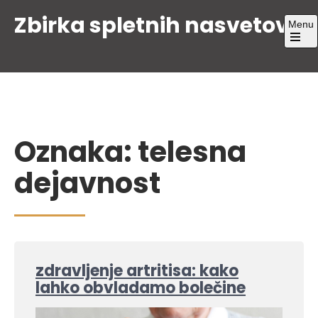
Skip
Zbirka spletnih nasvetov
Menu
to
content
Open
the
main
menu
Oznaka:
telesna
dejavnost
zdravljenje artritisa: kako
lahko obvladamo bolečine