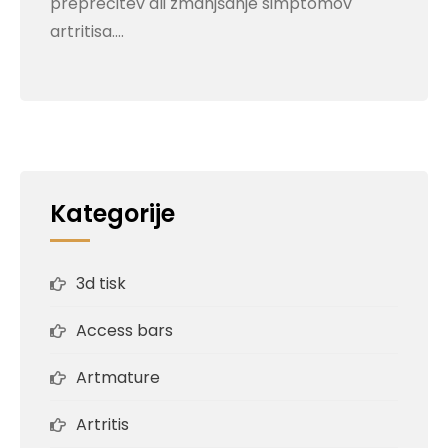
preprečitev ali zmanjšanje simptomov
artritisa.…
Kategorije
3d tisk
Access bars
Artmature
Artritis