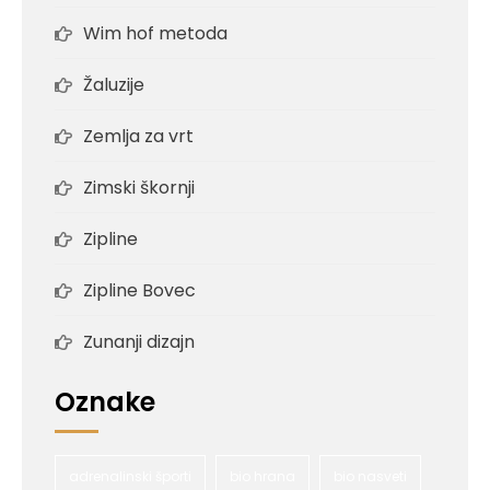
Wim hof metoda
Žaluzije
Zemlja za vrt
Zimski škornji
Zipline
Zipline Bovec
Zunanji dizajn
Oznake
adrenalinski športi
bio hrana
bio nasveti