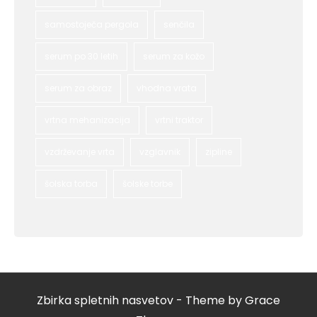
samostoječa pergola
senčila
serum po 30 letih
serum za kožo
serum za obraz
vhodna vrata
vrtna mehanizacija
vrtni traktor
vzdrževanje vrta
vzglavnik
zipline
šolska torba
šolske torbe
Zbirka spletnih nasvetov - Theme by Grace