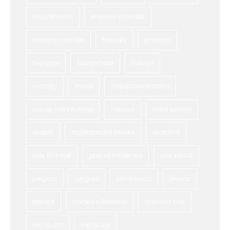
bio prehrana
erotična masaža
erotične masaže
fasada
gradnja
hujšanje
košnja trate
kuhinje
mandlji
morje
nakup avtomobila
nakup nove kuhinje
narava
nove kuhinje
oreščki
organizacija poroke
ortodont
pas za hrbet
pas za hrbtenico
pas za križ
pergola
pergole
pitna voda
plovila
poroka
poroka v Sloveniji
prenova hiše
ročna ura
ročne ure