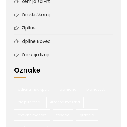
Zemlja za vrt
Zimski škornji
Zipline
Zipline Bovec
Zunanji dizajn
Oznake
adrenalinski športi
bio hrana
bio nasveti
bio prehrana
erotična masaža
erotične masaže
fasada
gradnja