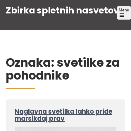
Skip
Zbirka spletnih nasvetov
Menu
to
content
Open
the
main
menu
Oznaka:
svetilke za
pohodnike
Naglavna svetilka lahko pride
marsikdaj prav