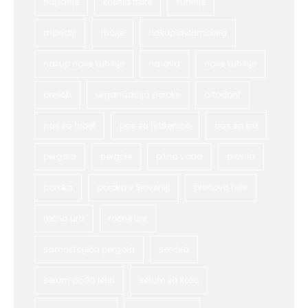
hujšanje
košnja trate
kuhinje
mandlji
morje
nakup avtomobila
nakup nove kuhinje
narava
nove kuhinje
oreščki
organizacija poroke
ortodont
pas za hrbet
pas za hrbtenico
pas za križ
pergola
pergole
pitna voda
plovila
poroka
poroka v Sloveniji
prenova hiše
ročna ura
ročne ure
samostoječa pergola
senčila
serum po 30 letih
serum za kožo