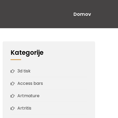
Domov
Kategorije
3d tisk
Access bars
Artmature
Artritis