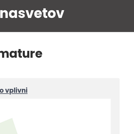
 nasvetov
 mature
o vplivni