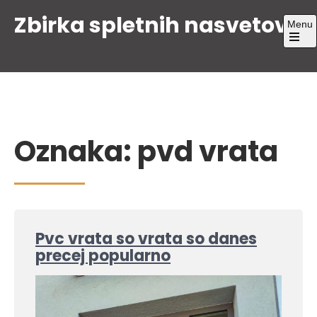
Skip
Zbirka spletnih nasvetov
Menu
to
content
Open
the
main
menu
Oznaka:
pvd vrata
Pvc vrata so vrata so danes
precej popularno