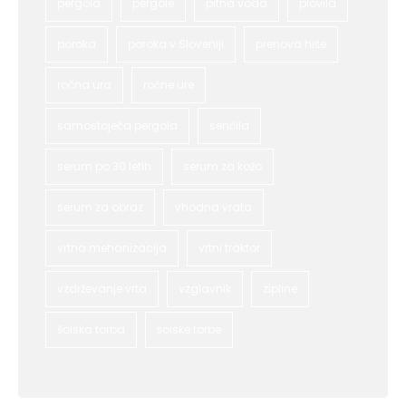
pergola
pergole
pitna voda
plovila
poroka
poroka v Sloveniji
prenova hiše
ročna ura
ročne ure
samostoječa pergola
senčila
serum po 30 letih
serum za kožo
serum za obraz
vhodna vrata
vrtna mehanizacija
vrtni traktor
vzdrževanje vrta
vzglavnik
zipline
šolska torba
šolske torbe