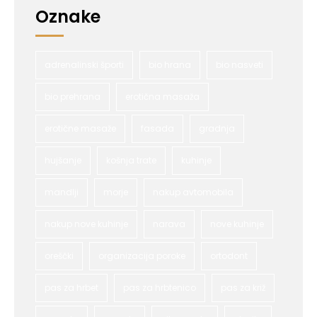
Oznake
adrenalinski športi
bio hrana
bio nasveti
bio prehrana
erotična masaža
erotične masaže
fasada
gradnja
hujšanje
košnja trate
kuhinje
mandlji
morje
nakup avtomobila
nakup nove kuhinje
narava
nove kuhinje
oreščki
organizacija poroke
ortodont
pas za hrbet
pas za hrbtenico
pas za križ