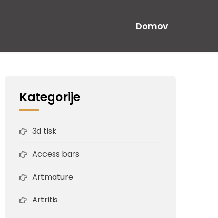
Domov
Kategorije
3d tisk
Access bars
Artmature
Artritis