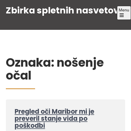
Skip
Zbirka spletnih nasvetov
Menu
to
content
Open
the
main
menu
Oznaka:
nošenje
očal
Pregled oči Maribor mi je
preveril stanje vida po
poškodbi