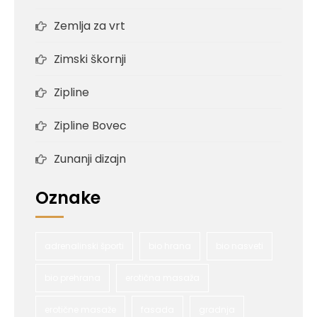
Zemlja za vrt
Zimski škornji
Zipline
Zipline Bovec
Zunanji dizajn
Oznake
adrenalinski športi
bio hrana
bio nasveti
bio prehrana
erotična masaža
erotične masaže
fasada
gradnja