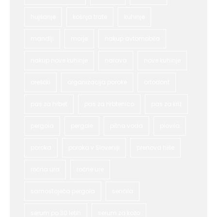
hujšanje
košnja trate
kuhinje
mandlji
morje
nakup avtomobila
nakup nove kuhinje
narava
nove kuhinje
oreščki
organizacija poroke
ortodont
pas za hrbet
pas za hrbtenico
pas za križ
pergola
pergole
pitna voda
plovila
poroka
poroka v Sloveniji
prenova hiše
ročna ura
ročne ure
samostoječa pergola
senčila
serum po 30 letih
serum za kožo