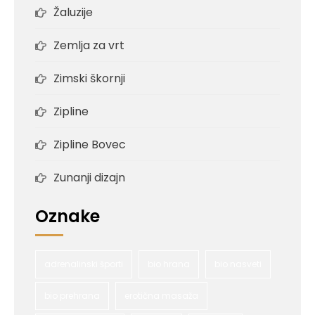
Žaluzije
Zemlja za vrt
Zimski škornji
Zipline
Zipline Bovec
Zunanji dizajn
Oznake
adrenalinski športi
bio hrana
bio nasveti
bio prehrana
erotična masaža