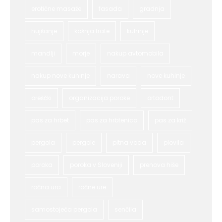
erotične masaže
fasada
gradnja
hujšanje
košnja trate
kuhinje
mandlji
morje
nakup avtomobila
nakup nove kuhinje
narava
nove kuhinje
oreščki
organizacija poroke
ortodont
pas za hrbet
pas za hrbtenico
pas za križ
pergola
pergole
pitna voda
plovila
poroka
poroka v Sloveniji
prenova hiše
ročna ura
ročne ure
samostoječa pergola
senčila