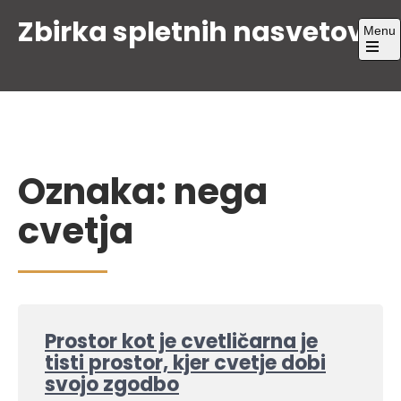
Skip
Zbirka spletnih nasvetov
Menu
to
content
Open
the
main
menu
Oznaka:
nega
cvetja
Prostor kot je cvetličarna je
tisti prostor, kjer cvetje dobi
svojo zgodbo