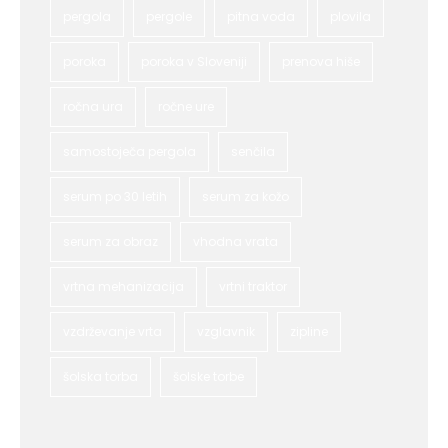
pergola
pergole
pitna voda
plovila
poroka
poroka v Sloveniji
prenova hiše
ročna ura
ročne ure
samostoječa pergola
senčila
serum po 30 letih
serum za kožo
serum za obraz
vhodna vrata
vrtna mehanizacija
vrtni traktor
vzdrževanje vrta
vzglavnik
zipline
šolska torba
šolske torbe