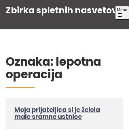
Skip
Zbirka spletnih nasvetov
Menu
to
content
Open
the
main
menu
Oznaka:
lepotna
operacija
Moja prijateljica si je želela
male sramne ustnice