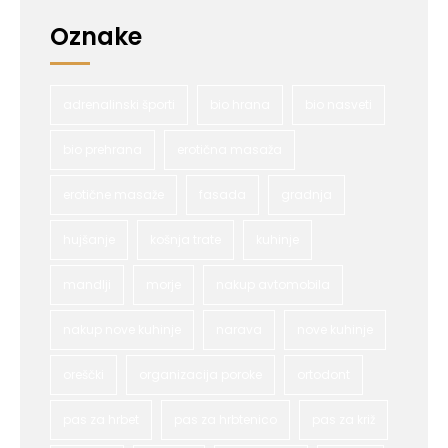
Oznake
adrenalinski športi
bio hrana
bio nasveti
bio prehrana
erotična masaža
erotične masaže
fasada
gradnja
hujšanje
košnja trate
kuhinje
mandlji
morje
nakup avtomobila
nakup nove kuhinje
narava
nove kuhinje
oreščki
organizacija poroke
ortodont
pas za hrbet
pas za hrbtenico
pas za križ