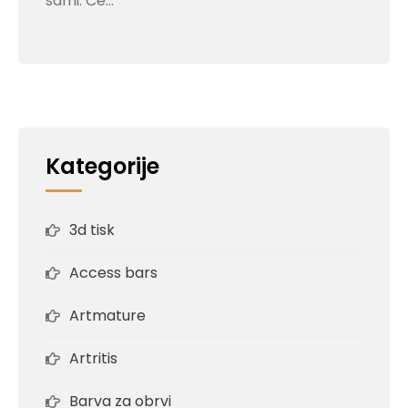
sami. Če…
Kategorije
3d tisk
Access bars
Artmature
Artritis
Barva za obrvi