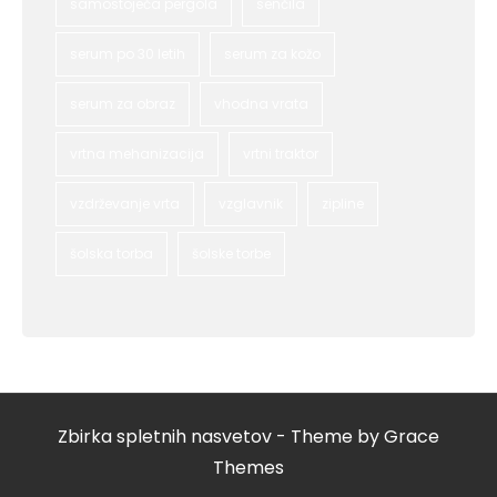
samostoječa pergola
senčila
serum po 30 letih
serum za kožo
serum za obraz
vhodna vrata
vrtna mehanizacija
vrtni traktor
vzdrževanje vrta
vzglavnik
zipline
šolska torba
šolske torbe
Zbirka spletnih nasvetov - Theme by Grace
Themes