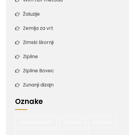
Žaluzije
Zemlja za vrt
Zimski škornji
Zipline
Zipline Bovec
Zunanji dizajn
Oznake
adrenalinski športi
bio hrana
bio nasveti