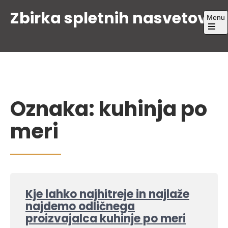
Skip
Zbirka spletnih nasvetov
Menu
to
content
Open
the
main
menu
Oznaka:
kuhinja po
meri
Kje lahko najhitreje in najlaže
najdemo odličnega
proizvajalca kuhinje po meri