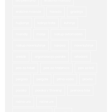
bio prehrana
erotična masaža
erotične masaže
fasada
gradnja
hujšanje
košnja trate
kuhinje
mandlji
morje
nakup avtomobila
nakup nove kuhinje
narava
nove kuhinje
oreščki
organizacija poroke
ortodont
pas za hrbet
pas za hrbtenico
pas za križ
pergola
pergole
pitna voda
plovila
poroka
poroka v Sloveniji
prenova hiše
ročna ura
ročne ure