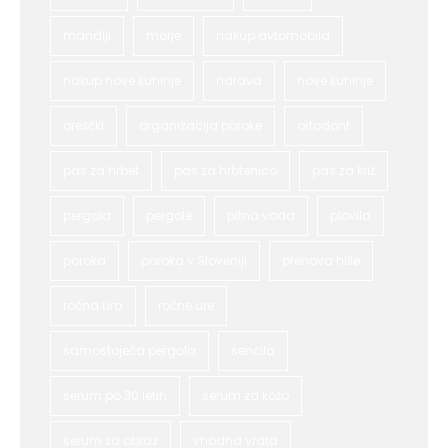
mandlji
morje
nakup avtomobila
nakup nove kuhinje
narava
nove kuhinje
oreščki
organizacija poroke
ortodont
pas za hrbet
pas za hrbtenico
pas za križ
pergola
pergole
pitna voda
plovila
poroka
poroka v Sloveniji
prenova hiše
ročna ura
ročne ure
samostoječa pergola
senčila
serum po 30 letih
serum za kožo
serum za obraz
vhodna vrata