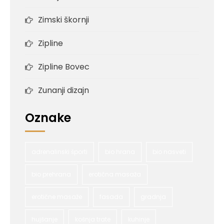
Zimski škornji
Zipline
Zipline Bovec
Zunanji dizajn
Oznake
adrenalinski športi
bio hrana
bio nasveti
bio prehrana
erotična masaža
erotične masaže
fasada
gradnja
hujšanje
košnja trate
kuhinje