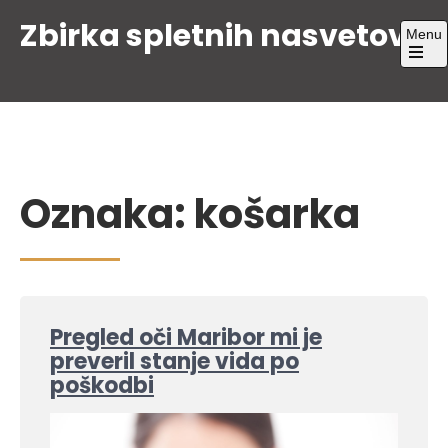
Skip
Zbirka spletnih nasvetov
Menu
to
content
Open
the
main
menu
Oznaka:
košarka
Pregled oči Maribor mi je
preveril stanje vida po
poškodbi