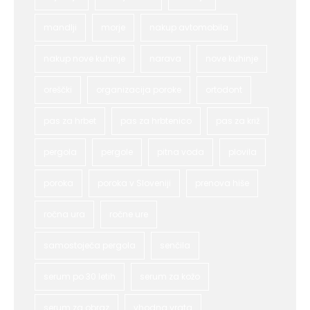
mandlji
morje
nakup avtomobila
nakup nove kuhinje
narava
nove kuhinje
oreščki
organizacija poroke
ortodont
pas za hrbet
pas za hrbtenico
pas za križ
pergola
pergole
pitna voda
plovila
poroka
poroka v Sloveniji
prenova hiše
ročna ura
ročne ure
samostoječa pergola
senčila
serum po 30 letih
serum za kožo
serum za obraz
vhodna vrata