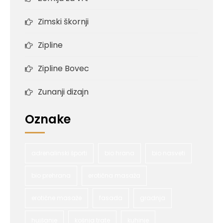
Zimski škornji
Zipline
Zipline Bovec
Zunanji dizajn
Oznake
adrenalinski športi
bio hrana
bio nasveti
bio prehrana
erotična masaža
erotične masaže
fasada
gradnja
hujšanje
košnja trate
kuhinje