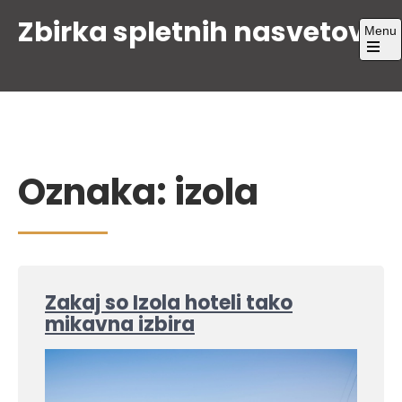
Skip
Zbirka spletnih nasvetov
Menu
to
content
Open
the
main
menu
Oznaka:
izola
Zakaj so Izola hoteli tako
mikavna izbira