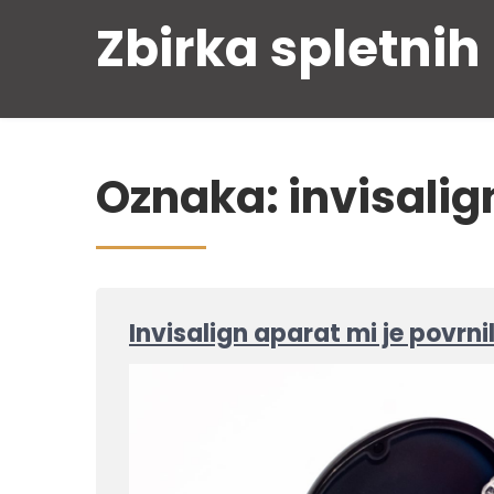
Skip
Zbirka spletnih
to
content
Oznaka:
invisalig
Invisalign aparat mi je povrn