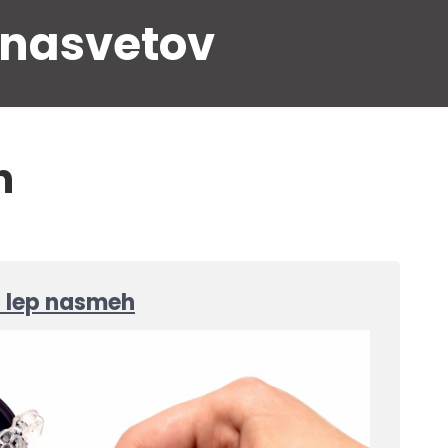
 nasvetov
n
il lep nasmeh