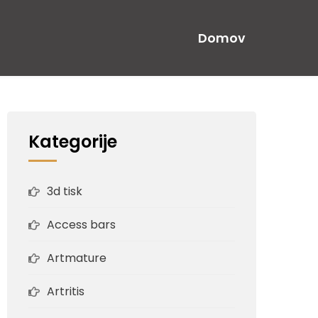
Domov
Kategorije
3d tisk
Access bars
Artmature
Artritis