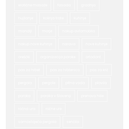
erotične masaže
fasada
gradnja
hujšanje
košnja trate
kuhinje
mandlji
morje
nakup avtomobila
nakup nove kuhinje
narava
nove kuhinje
oreščki
organizacija poroke
ortodont
pas za hrbet
pas za hrbtenico
pas za križ
pergola
pergole
pitna voda
plovila
poroka
poroka v Sloveniji
prenova hiše
ročna ura
ročne ure
samostoječa pergola
senčila