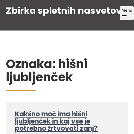
Skip
Zbirka spletnih nasvetov
Menu
to
content
Open
the
main
menu
Oznaka:
hišni
ljubljenček
Kakšno moč ima hišni
ljubljenček in kaj vse je
potrebno žrtvovati zanj?