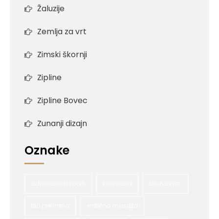
Žaluzije
Zemlja za vrt
Zimski škornji
Zipline
Zipline Bovec
Zunanji dizajn
Oznake
adrenalinski športi
bio hrana
bio nasveti
bio prehrana
erotična masaža