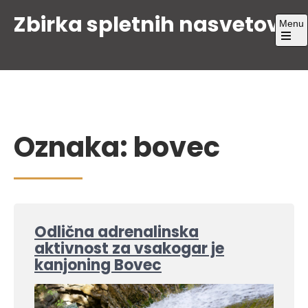
Skip
Zbirka spletnih nasvetov
Menu
to
content
Open
the
main
menu
Oznaka:
bovec
Odlična adrenalinska
aktivnost za vsakogar je
kanjoning Bovec