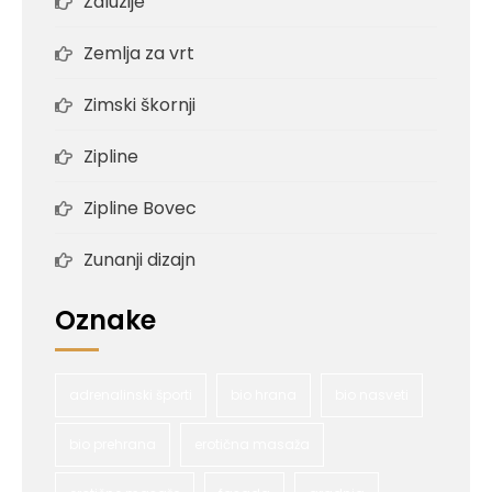
Žaluzije
Zemlja za vrt
Zimski škornji
Zipline
Zipline Bovec
Zunanji dizajn
Oznake
adrenalinski športi
bio hrana
bio nasveti
bio prehrana
erotična masaža