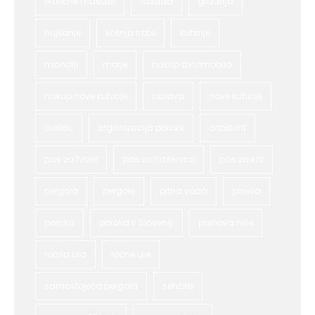
erotične masaže
fasada
gradnja
hujšanje
košnja trate
kuhinje
mandlji
morje
nakup avtomobila
nakup nove kuhinje
narava
nove kuhinje
oreščki
organizacija poroke
ortodont
pas za hrbet
pas za hrbtenico
pas za križ
pergola
pergole
pitna voda
plovila
poroka
poroka v Sloveniji
prenova hiše
ročna ura
ročne ure
samostoječa pergola
senčila