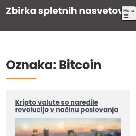
Skip
Zbirka spletnih nasvetov
Menu
to
content
Open
the
main
menu
Oznaka:
Bitcoin
Kripto valute so naredile
revolucijo v načinu poslovanja