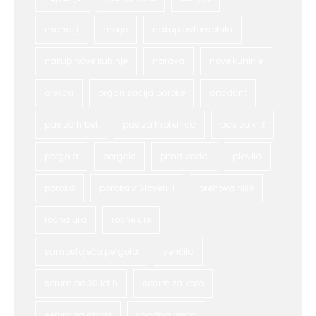
mandlji
morje
nakup avtomobila
nakup nove kuhinje
narava
nove kuhinje
oreščki
organizacija poroke
ortodont
pas za hrbet
pas za hrbtenico
pas za križ
pergola
pergole
pitna voda
plovila
poroka
poroka v Sloveniji
prenova hiše
ročna ura
ročne ure
samostoječa pergola
senčila
serum po 30 letih
serum za kožo
serum za obraz
vhodna vrata