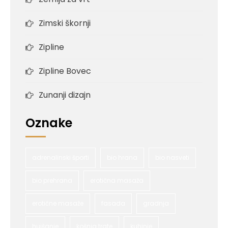
Zimski škornji
Zipline
Zipline Bovec
Zunanji dizajn
Oznake
adrenalinski športi
bio hrana
bio nasveti
bio prehrana
erotična masaža
erotične masaže
fasada
gradnja
hujšanje
košnja trate
kuhinje